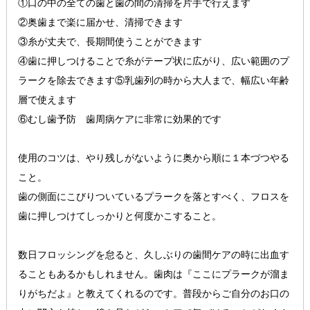
①口の中の全ての歯と歯の間の清掃を片手で行えます
②奥歯まで楽に届かせ、清掃できます
③糸が丈夫で、長期間使うことができます
④歯に押しつけることで糸がテープ状に広がり、広い範囲のプ
ラークを除去できます⑤乳歯列の時から大人まで、幅広い年齢
層で使えます
⑥むし歯予防 歯周病ケアに非常に効果的です
使用のコツは、やり残しがないように奥から順に１本づつやる
こと。
歯の側面にこびりついているプラークを落とすべく、フロスを
歯に押しつけてしっかりと何度かこすること。
数日フロッシングを怠ると、久しぶりの歯間ケアの時に出血す
ることもあるかもしれません。歯肉は『ここにプラークが溜ま
りがちだよ』と教えてくれるのです。普段からご自分のお口の