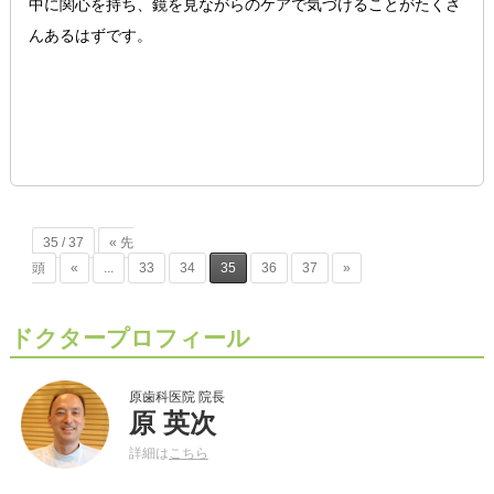
中に関心を持ち、鏡を見ながらのケアで気づけることがたくさ
んあるはずです。
35 / 37
« 先
頭
«
...
33
34
35
36
37
»
ドクタープロフィール
原歯科医院 院長
原 英次
詳細は
こちら