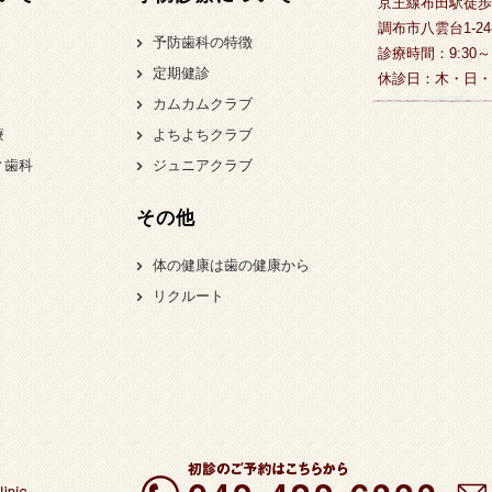
京王線布田駅徒歩
調布市八雲台1-24
予防歯科の特徴
診療時間：9:30
定期健診
休診日：木・日・
カムカムクラブ
療
よちよちクラブ
ィ歯科
ジュニアクラブ
その他
体の健康は歯の健康から
リクルート