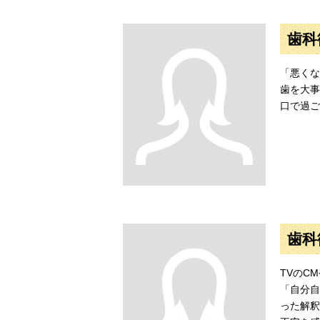
歯科
「悪くな
歯を大事
口で過ご
歯科
TVのC
「自分自
った解釈