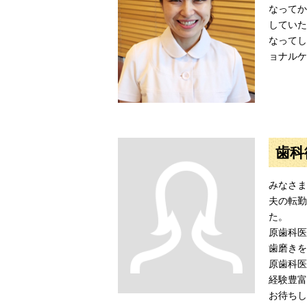
なってか
していた
なってし
ョナルケ
歯科
みなさま
夫の転勤
た。
原歯科医
歯磨きを
原歯科医
経験豊富
お待ちし