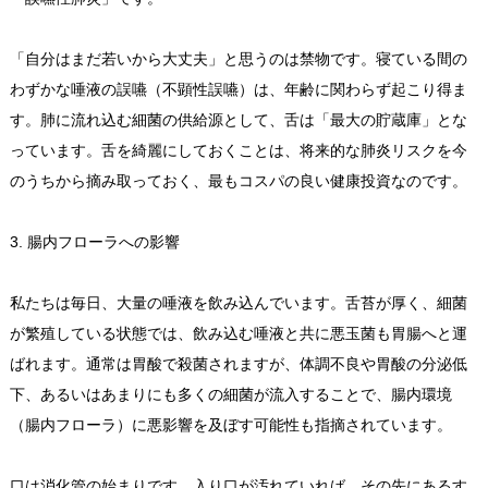
「自分はまだ若いから大丈夫」と思うのは禁物です。寝ている間の
わずかな唾液の誤嚥（不顕性誤嚥）は、年齢に関わらず起こり得ま
す。肺に流れ込む細菌の供給源として、舌は「最大の貯蔵庫」とな
っています。舌を綺麗にしておくことは、将来的な肺炎リスクを今
のうちから摘み取っておく、最もコスパの良い健康投資なのです。
3. 腸内フローラへの影響
私たちは毎日、大量の唾液を飲み込んでいます。舌苔が厚く、細菌
が繁殖している状態では、飲み込む唾液と共に悪玉菌も胃腸へと運
ばれます。通常は胃酸で殺菌されますが、体調不良や胃酸の分泌低
下、あるいはあまりにも多くの細菌が流入することで、腸内環境
（腸内フローラ）に悪影響を及ぼす可能性も指摘されています。
口は消化管の始まりです。入り口が汚れていれば、その先にあるす