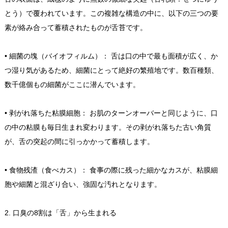
とう）で覆われています。この複雑な構造の中に、以下の三つの要
素が絡み合って蓄積されたものが舌苔です。
• 細菌の塊（バイオフィルム）： 舌は口の中で最も面積が広く、か
つ湿り気があるため、細菌にとって絶好の繁殖地です。数百種類、
数千億個もの細菌がここに潜んでいます。
• 剥がれ落ちた粘膜細胞： お肌のターンオーバーと同じように、口
の中の粘膜も毎日生まれ変わります。その剥がれ落ちた古い角質
が、舌の突起の間に引っかかって蓄積します。
• 食物残渣（食べカス）： 食事の際に残った細かなカスが、粘膜細
胞や細菌と混ざり合い、強固な汚れとなります。
2. 口臭の8割は「舌」から生まれる