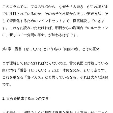
このコラムでは、プロの視点から、なぜ今「舌磨き」がこれほどま
でに注目されているのか、その医学的根拠から正しい実践方法、そ
して習慣化するためのマインドセットまで、徹底解説していきま
す。これをお読みいただければ、明日からの洗面台でのルーティン
に、新しい「一分間の革命」が加わるはずです。
第1章：舌苔（ぜったい）という名の「細菌の森」とその正体
まず理解しておかなければならないのは、舌の表面に付着している
白い汚れ「舌苔（ぜったい）」とは一体何なのか、という点です。
これを単なる「食べカス」だと思っているなら、それは大きな誤解
です。
1. 舌苔を構成する三つの要素
舌の表面は、絨毯のように無数の微細な突起（舌乳頭：ぜつにゅう