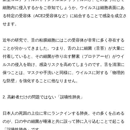
細胞内に侵入するかをご存知でしょうか。ウイルスは細胞表面にあ
る特定の受容体（ACE2受容体など）に結合することで感染を成立さ
せます。
近年の研究で、舌の粘膜細胞にはこの受容体が非常に多く存在する
ことが分かってきました。つまり、舌の上に細菌（舌苔）が大量に
付着していると、その細菌が作り出す酵素（プロテアーゼ）がウイ
ルスの侵入を助け、感染リスクを高めてしまうのです。舌を清潔に
保つことは、マスクや手洗いと同様に、ウイルスに対する「物理的
な防壁」を強化することに他なりません。
2. 高齢者だけの問題ではない「誤嚥性肺炎」
日本人の死因の上位に常にランクインする肺炎。その多くを占める
のが、口の中の細菌が唾液と共に誤って肺に入り込むことで起こる
「誤嚥性肺炎」です。