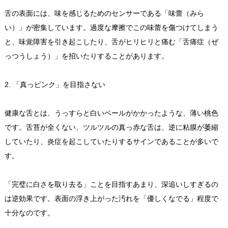
舌の表面には、味を感じるためのセンサーである「味蕾（みら
い）」が密集しています。過度な摩擦でこの味蕾を傷つけてしまう
と、味覚障害を引き起こしたり、舌がヒリヒリと痛む「舌痛症（ぜ
っつうしょう）」を招いたりすることがあります。
2. 「真っピンク」を目指さない
健康な舌とは、うっすらと白いベールがかかったような、薄い桃色
です。舌苔が全くない、ツルツルの真っ赤な舌は、逆に粘膜が萎縮
していたり、炎症を起こしていたりするサインであることが多いで
す。
「完璧に白さを取り去る」ことを目指すあまり、深追いしすぎるの
は逆効果です。表面の浮き上がった汚れを「優しくなでる」程度で
十分なのです。