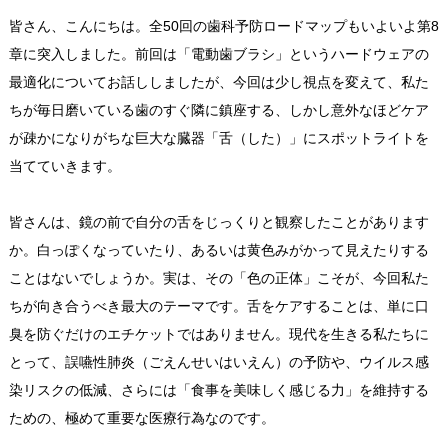
皆さん、こんにちは。全50回の歯科予防ロードマップもいよいよ第8
章に突入しました。前回は「電動歯ブラシ」というハードウェアの
最適化についてお話ししましたが、今回は少し視点を変えて、私た
ちが毎日磨いている歯のすぐ隣に鎮座する、しかし意外なほどケア
が疎かになりがちな巨大な臓器「舌（した）」にスポットライトを
当てていきます。
皆さんは、鏡の前で自分の舌をじっくりと観察したことがあります
か。白っぽくなっていたり、あるいは黄色みがかって見えたりする
ことはないでしょうか。実は、その「色の正体」こそが、今回私た
ちが向き合うべき最大のテーマです。舌をケアすることは、単に口
臭を防ぐだけのエチケットではありません。現代を生きる私たちに
とって、誤嚥性肺炎（ごえんせいはいえん）の予防や、ウイルス感
染リスクの低減、さらには「食事を美味しく感じる力」を維持する
ための、極めて重要な医療行為なのです。