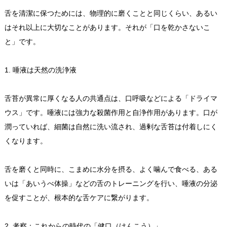
舌を清潔に保つためには、物理的に磨くことと同じくらい、あるい
はそれ以上に大切なことがあります。それが「口を乾かさないこ
と」です。
1. 唾液は天然の洗浄液
舌苔が異常に厚くなる人の共通点は、口呼吸などによる「ドライマ
ウス」です。唾液には強力な殺菌作用と自浄作用があります。口が
潤っていれば、細菌は自然に洗い流され、過剰な舌苔は付着しにく
くなります。
舌を磨くと同時に、こまめに水分を摂る、よく噛んで食べる、ある
いは「あいうべ体操」などの舌のトレーニングを行い、唾液の分泌
を促すことが、根本的な舌ケアに繋がります。
2. 考察：これからの時代の「健口（けんこう）」