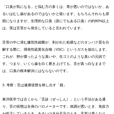
「口臭が気になる」と悩む方の多くは、胃が悪いのではないか、あ
るいはむし歯があるのではないかと疑います。もちろんそれらも原
因になりますが、生理的な口臭（誰にでもある口臭）の約80%以上
は、実は舌苔から発生していると言われています。
舌苔の中に潜む嫌気性細菌が、剥がれた粘膜などのタンパク質を分
解する際に、揮発性硫黄化合物（VSC）というガスを放出します。
これが、卵が腐ったような臭いや、生ゴミのような臭いの元凶で
す。つまり、いくら歯を白く磨き上げても、舌が真っ白なままで
は、口臭の根本解決にはならないのです。
3. 考察：舌は健康状態を映し出す「鏡」
東洋医学では古くから「舌診（ぜっしん）」という手法がある通
り、舌の状態は全身のバロメーターです。体調が悪いとき、免疫力
が低下しているとき、あるいは水分不足のとき、舌苔は厚くなり、