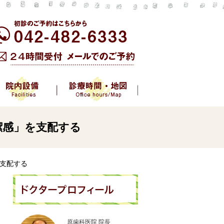
潔感」を支配する
を支配する
原歯科医院 院長